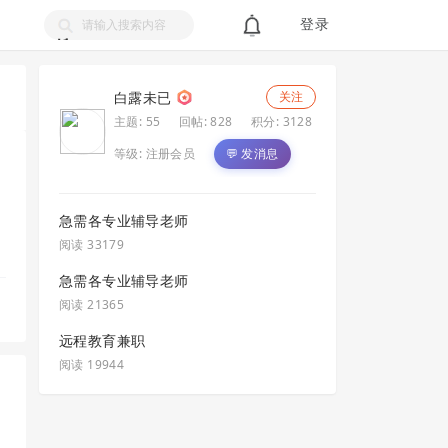
登录
搜
索
白露未已
关注
主题: 55
回帖: 828
积分: 3128
等级:
注册会员
💬 发消息
急需各专业辅导老师
阅读 33179
急需各专业辅导老师
阅读 21365
远程教育兼职
阅读 19944