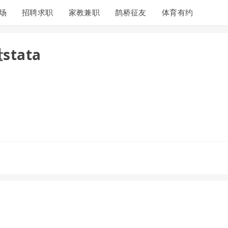
场
招聘求职
家教兼职
鹊桥征友
体育有约
stata