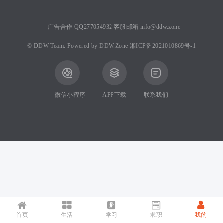
广告合作 QQ277054932 客服邮箱 info@ddw.zone
©
DDW Team.
Powered by
DDW.Zone
湘ICP备2021010869号-1
微信小程序
APP下载
联系我们
首页
生活
学习
求职
我的