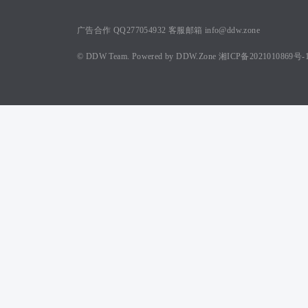
广告合作 QQ277054932 客服邮箱 info@ddw.zone
©
DDW Team.
Powered by
DDW.Zone
湘ICP备2021010869号-