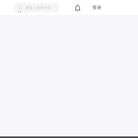
登录
搜
索