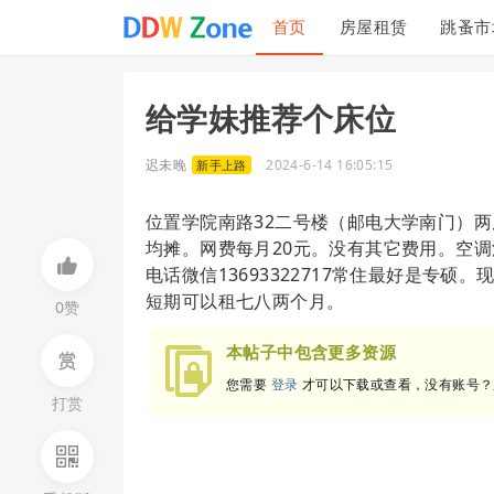
首页
房屋租赁
跳蚤市
投诉建议
联系我们
给学妹推荐个床位
迟未晚
2024-6-14 16:05:15
新手上路
位置学院南路32二号楼（邮电大学南门）两
均摊。网费每月20元。没有其它费用。空
电话微信13693322717常住最好是专
短期可以租七八两个月。
0赞
本帖子中包含更多资源
您需要
登录
才可以下载或查看，没有账号？
打赏