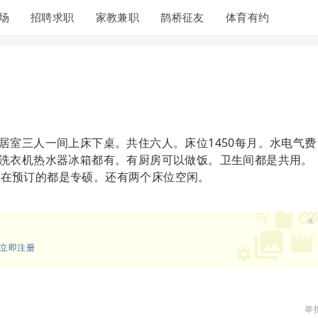
场
招聘求职
家教兼职
鹊桥征友
体育有约
居室三人一间上床下桌。共住六人。床位1450每月。水电气费
调洗衣机热水器冰箱都有。有厨房可以做饭。卫生间都是共用。
硕。现在预订的都是专硕。还有两个床位空闲。
x
立即注册
举