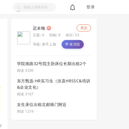
登录
搜
索
迟未晚
关注
主题: 4
回帖: 8
积分: 53
等级:
新手上路
💬 发消息
学院南路32号院主卧床位长期出租2个
阅读 3330
东方甄选-HR实习生（涉及HRSSC&培训
&企业文化）
阅读 3167
女生床位出租北邮南门附近
阅读 1219
报