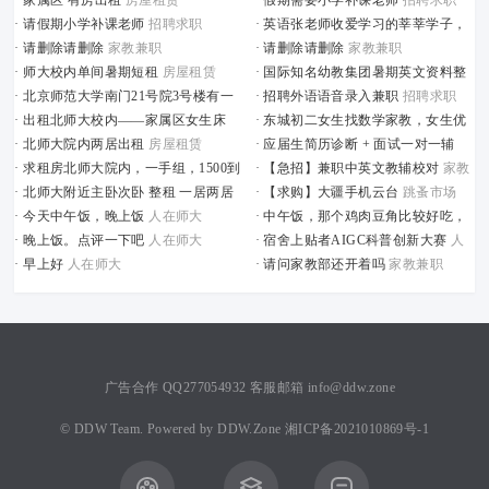
·
家属区 有房出租
房屋租赁
·
假期需要小学补课老师
招聘求职
·
请假期小学补课老师
招聘求职
·
英语张老师收爱学习的莘莘学子，
帮助提升英语能力及成绩！！！
家教
·
请删除请删除
家教兼职
·
请删除请删除
家教兼职
兼职
·
师大校内单间暑期短租
房屋租赁
·
国际知名幼教集团暑期英文资料整
理岗-限北师大学生
招聘求职
·
北京师范大学南门21号院3号楼有一
·
招聘外语语音录入兼职
招聘求职
间房出租
房屋租赁
·
出租北师大校内——家属区女生床
·
东城初二女生找数学家教，女生优
位
房屋租赁
先
家教兼职
·
北师大院内两居出租
房屋租赁
·
应届生简历诊断 + 面试一对一辅
导
招聘求职
·
求租房北师大院内，一手组，1500到
·
【急招】兼职中英文教辅校对
家教
2000的合租女
人在师大
兼职
·
北师大附近主卧次卧 整租 一居两居
·
【求购】大疆手机云台
跳蚤市场
三居均有 随时可以联系
·
今天中午饭，晚上饭
人在师大
·
中午饭，那个鸡肉豆角比较好吃，
18510101708
房屋租赁
不辣
人在师大
·
晚上饭。点评一下吧
人在师大
·
宿舍上贴者AIGC科普创新大赛
人
在师大
·
早上好
人在师大
·
请问家教部还开着吗
家教兼职
广告合作 QQ277054932 客服邮箱 info@ddw.zone
©
DDW Team.
Powered by
DDW.Zone
湘ICP备2021010869号-1