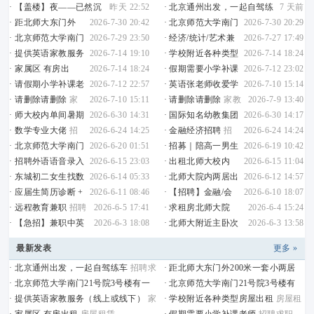
·
【盖楼】夜——已然沉
昨天 22:52
·
北京通州出发，一起自驾练
7 天前
静
学术探讨
车
招聘求职
·
距北师大东门外
2026-7-30 20:42
·
北京师范大学南门
2026-7-30 20:29
200米一套小两居60平米出租
房屋租赁
21号院3号楼有一间房出租
房屋租赁
·
北京师范大学南门
2026-7-29 23:50
·
经济/统计/艺术兼
2026-7-27 17:49
21号院3号楼有一间房出租
房屋租赁
职~
招聘求职
·
提供英语家教服务
2026-7-14 19:10
·
学校附近各种类型
2026-7-14 18:24
（线上或线下）
家教兼职
房屋出租
房屋租赁
·
家属区 有房出
2026-7-14 18:24
·
假期需要小学补课
2026-7-12 23:02
租
房屋租赁
老师
招聘求职
·
请假期小学补课老
2026-7-12 22:57
·
英语张老师收爱学
2026-7-10 15:14
师
招聘求职
习的莘莘学子，帮助提升英语能力及
·
请删除请删除
家
2026-7-10 15:11
·
请删除请删除
家教
2026-7-9 13:40
成绩！！！
家教兼职
教兼职
兼职
·
师大校内单间暑期
2026-6-30 14:31
·
国际知名幼教集团
2026-6-30 14:17
短租
房屋租赁
暑期英文资料整理岗-限北师大学生
招
·
数学专业大佬
招
2026-6-24 14:25
·
金融经济招聘
招
2026-6-24 14:24
聘求职
聘求职
聘求职
·
北京师范大学南门
2026-6-20 01:51
·
招募｜陪高一男生
2026-6-19 10:42
21号院3号楼有一间房出租
房屋租赁
运动聊天·寻阳光大哥哥玩伴
家教兼职
·
招聘外语语音录入
2026-6-15 23:03
·
出租北师大校内
2026-6-15 11:04
兼职
招聘求职
——家属区女生床位
房屋租赁
·
东城初二女生找数
2026-6-14 05:33
·
北师大院内两居出
2026-6-12 14:57
学家教，女生优先
家教兼职
租
房屋租赁
·
应届生简历诊断 +
2026-6-11 08:46
·
【招聘】金融/会
2026-6-10 18:07
面试一对一辅导
招聘求职
计/经济/统计/powerBI/地理/数物化
·
远程教育兼职
招聘
2026-6-5 17:41
·
求租房北师大院
2026-6-4 15:24
生
招聘求职
求职
内，一手组，1500到2000的合租女
人
·
【急招】兼职中英
2026-6-3 18:08
·
北师大附近主卧次
2026-6-3 13:58
在师大
文教辅校对
家教兼职
卧 整租 一居两居三居均有 随时可以联
最新发表
系18510101708
房屋租赁
更多 »
·
北京通州出发，一起自驾练车
招聘求
·
距北师大东门外200米一套小两居
职
60平米出租
房屋租赁
·
北京师范大学南门21号院3号楼有一
·
北京师范大学南门21号院3号楼有
间房出租
房屋租赁
一间房出租
房屋租赁
·
提供英语家教服务（线上或线下）
家
·
学校附近各种类型房屋出租
房屋租
教兼职
赁