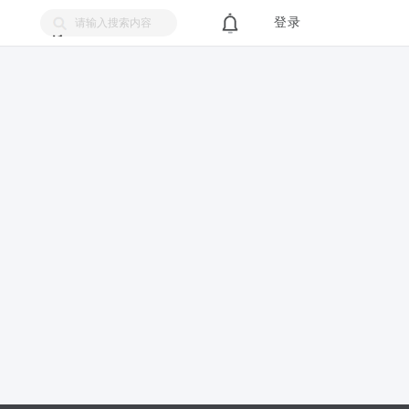
登录
搜
索