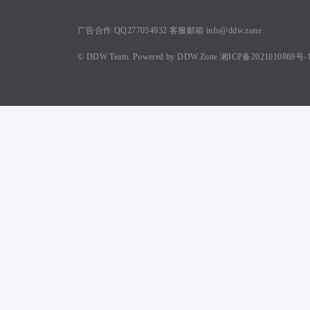
广告合作 QQ277054932 客服邮箱 info@ddw.zone
©
DDW Team.
Powered by
DDW.Zone
湘ICP备2021010869号-